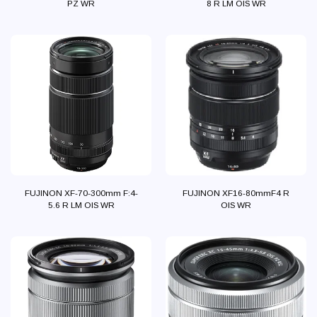
PZ WR
8 R LM OIS WR
FUJINON XF-70-300mm F:4-
FUJINON XF16-80mmF4 R
5.6 R LM OIS WR
OIS WR