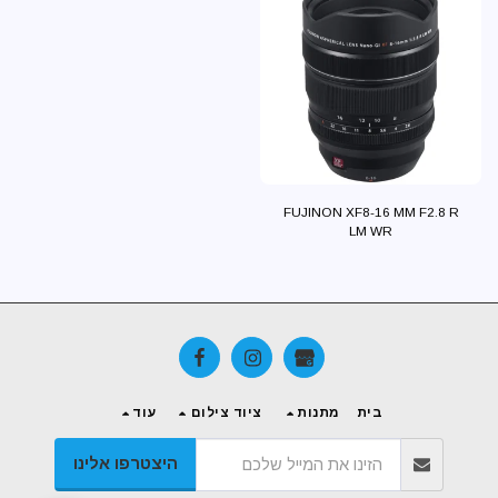
FUJINON XF8-16 MM F2.8 R
LM WR
בית
מתנות
ציוד צילום
עוד
היי לחצו כאן ונשמח לענות לכל שאלה
היצטרפו אלינו