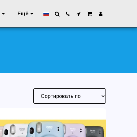
и
Ещё