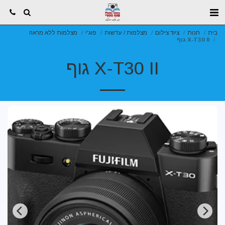
בית
חנות
ציוד צילום
מצלמות / עדשות
פוג'י
מצלמות ללא מראה
X-T30 II גוף
X-T30 II גוף