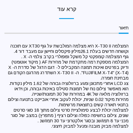
קרא עוד
תיאור
המצלמה X-T30 II היא מצלמה המולבשת על גוף XT30 עם תוכנה
וקושחה חדשים בעלת 26.1מיליון פיקסלים וחיישן עם מעבד דור 4.
גוף המצלמה קומפקטי קל משקל ופופולרי בקרב צלמי ה- X .
המצלמה מספקת רמה מתקדמת של מהירות AF ( מיקוד אוטומטי)
ודיוק בפרטים ואיכות תמונה המקבילים ל- דגם הדגל של סדרת ה- X
"FUJIFILM X-T4" (X-T4). ה- X-T30 II השתדרג מהדגם הקודם גם
מבחינת חומרה.
צג LCD אחורי מתכוונן ומגע ברזולוציה גבוהה של 1.62 מיליון נקודות.
הוא מאפשר צילום נוח של תמונות סטילס באיכות גבוהה, וכן וידאו
ברזולוציה מלאה של 4K במהירות של 30 תמונות/שנייה.
מהירות מיקוד 0.02 שניות, יכולת לעקוב אחרי אובייקט בתנועה וצילום
בתנאי תאורה קשים בתוצאות מרשימות.
למצלמה יכולת לבצע סימולציית סרטי צילום מתוך 18 סוגי סרטים
שונים, צילום בחשיפה כפולה וצילום רציף ( מתפרץ) במצב של סגר
מכני עד 8 תמו/שנ ובסגר אלקטרוני עד 30 תמו/שנ .
למצלמה מבזק מובנה ומנעל למבזק חיצוני.