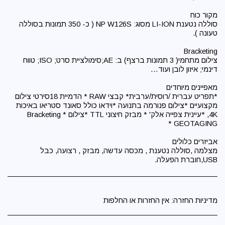
סוללה נטענת LI-ION מסוג: NP W126S ( כ- 350 תמונות בסוללה
צילום מתחמי( 3 תמונות ברצף) ב: AE;סימולציית סרט; ISO; טווח
*תפריט עברית /רוסית/ערבית* קבצי RAW * הדמיית 18סירטי צילום
מקצועיים *צילום פנורמה בתנועה *וידאו כולל סאונד סטריאו באיכות
4K, *עיינית צפייה אלק' * מבזק חיצוני TTL *צילום Bracketing *
מצלמה ,סוללה נטענת , מכסה עדשה, מבזק , רצועה, כבל
USB,חוברת הפעלה.
מדיניות החזרה:
אין החזרות או החלפות