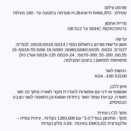
מגוון עדשות פוג'ינון בתשלום נוסף ( 14ממ;16ממ;18ממ; 23מ"מ;
27מ"מ; 33ממ; 35ממ;60ממ;80ממ; 90ממ;8-16ממ;18-55ממ16-
55;ממ; 55-200 ;70-300ממ ; 10-24ממ 18-135ממ ועוד) כולן
אוטומטי או ידני עם אפשרות להגדרת מקור תאורה מתוך 10 סוגי
תאורה, קביעת טמפ' האור ביחדות Kelvin וכן התאמה לגווני הצבע
מסך- מתכוונן בגודל 3.0" עם 1260,000 נקודות , עיינית צפייה –