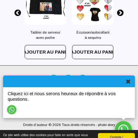
tocollant
Tablier de serveur
Écusson/autocollant
Écusson/
uins
avec poche
à sequins
à s
AU PANIER
AJOUTER AU PANIER
AJOUTER AU PANIER
AJOUTER
Cliquez ici et nous serons heureux de répondre à vos
Accueil
Cadeaux
Plus
questions.
REJOIGNEZ-NOUS
Droits d'auteur © 2026 Tous droits réservés -
photo story
Ce site web utilise des cookies pour faire en sorte que vous
Compris !