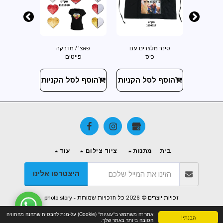
דבקה
סינר מלצרים עם
פאצ' / מדבקה
פאצ' 
ם
כיס
פייטים
פי
 הקניות
הוסף לסל הקניות
הוסף לסל הקניות
הוסף ל
בית
מתנות
ציוד צילום
עוד
היצטרפו אלינו
זכויות יוצרים © 2026 כל הזכויות שמורות -
photo story
אתר זה משתמש ב"עוגיות" (Cookie) על-מנת להבטיח שתהנה מהחוויה
הבנתי!
הטובה ביותר באתר שלך.