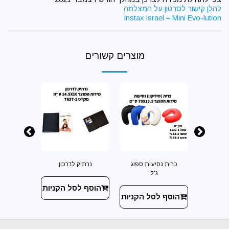
להלן קישור לסרטון על המצלמה
Instax Israel – Mini Evo-lution
מוצרים קשורים
ף קטן
כרית נסיעות ספוג
נרתיק לדרכון
ארנק ל
ג'ל
 הקניות
הוסף לסל הקניות
הוסף ל
הוסף לסל הקניות