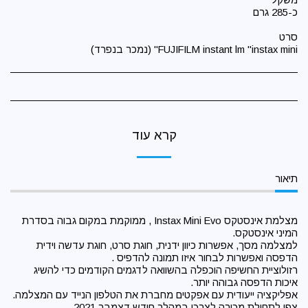
FUJIFILM instant lm "instax mini" (נמכר בנפרד)
קרא עוד
תיאור
מצלמת אינסטקס Instax Mini Evo , ממוקמת במקום גבוה בסדרת
המיני אינסטקס.
למצלמה מסך, אפשרות כיוון ידנית, חוגת סרט, חוגת עדשה וידית
הדפסה ואפשרות לבחור איזו תמונה להדפיס .
רזולוציית החשיפה הוכפלה בהשוואה לדגמים הקודמים כדי להשיג
איכות הדפסה גבוהה יותר.
אפליקציה ייעודית עם אפקטים מחברת את הטלפון הנייד עם המצלמה.
צפי לתחילת מכירה לצרכן במהלך חודש דצמבר 2021