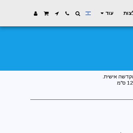
צות
עוד